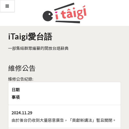
iTaigi愛台語
一部集結群眾編纂的開放台語辭典
維修公告
維修公告紀錄:
日期
事項
2024.11.29
由於後台仍收到大量惡意廣告，「貢獻新講法」暫且關閉。