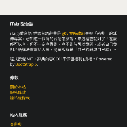
iTaigi愛台語
iTaigi愛台語-群眾台語辭典是
g0v 零時政府
專案「萌典」的延
伸專案，想知道一個詞的台語怎麼說，來這裡查就對了！甚麼
都可以查，但不一定查得到，查不到時可以發問，或者自己發
明台語講法貢獻給大家，簡單說就是「自己的辭典自己編」。
程式授權 MIT，辭典內容CC0｢不保留權利｣授權。Powered
by
BootStrap 5
.
條款
關於本站
服務條款
隱私權條款
站內服務
查辭典