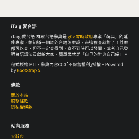
iTaigi愛台語
iTaigi愛台語-群眾台語辭典是
g0v 零時政府
專案「萌典」的延
伸專案，想知道一個詞的台語怎麼說，來這裡查就對了！甚麼
都可以查，但不一定查得到，查不到時可以發問，或者自己發
明台語講法貢獻給大家，簡單說就是「自己的辭典自己編」。
程式授權 MIT，辭典內容CC0｢不保留權利｣授權。Powered
by
BootStrap 5
.
條款
關於本站
服務條款
隱私權條款
站內服務
查辭典