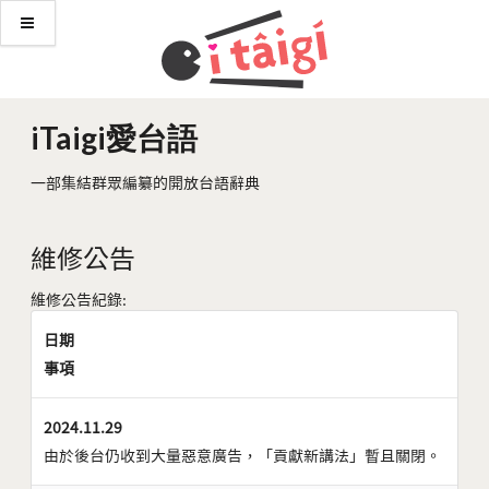
iTaigi愛台語
一部集結群眾編纂的開放台語辭典
維修公告
維修公告紀錄:
日期
事項
2024.11.29
由於後台仍收到大量惡意廣告，「貢獻新講法」暫且關閉。