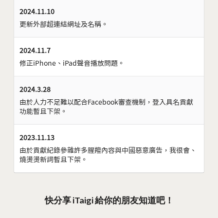
2024.11.10
更新外部超連結網址及名稱。
2024.11.7
修正iPhone、iPad聲音播放問題。
2024.3.28
由於人力不足難以配合Facebook審查機制，登入具名貢獻
功能暫且下架。
2023.11.13
由於貢獻紀錄參雜許多腥羶內容與中國惡意廣告，我很會、
燒燙燙新詞暫且下架。
快分享 iTaigi 給你的朋友知道吧！