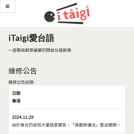
iTaigi愛台語
一部集結群眾編纂的開放台語辭典
維修公告
維修公告紀錄:
日期
事項
2024.11.29
由於後台仍收到大量惡意廣告，「貢獻新講法」暫且關閉。