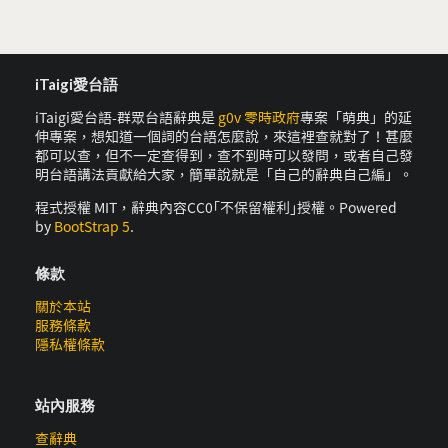
iTaigi愛台語
iTaigi愛台語-群眾台語辭典是
g0v 零時政府
專案「萌典」的延
伸專案，想知道一個詞的台語怎麼說，來這裡查就對了！甚麼
都可以查，但不一定查得到，查不到時可以發問，或者自己發
明台語講法貢獻給大家，簡單說就是「自己的辭典自己編」。
程式授權 MIT，辭典內容CC0｢不保留權利｣授權。Powered
by
BootStrap 5
.
條款
關於本站
服務條款
隱私權條款
站內服務
查辭典