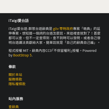
iTaigi愛台語
iTaigi愛台語-群眾台語辭典是
g0v 零時政府
專案「萌典」的延
伸專案，想知道一個詞的台語怎麼說，來這裡查就對了！甚麼
都可以查，但不一定查得到，查不到時可以發問，或者自己發
明台語講法貢獻給大家，簡單說就是「自己的辭典自己編」。
程式授權 MIT，辭典內容CC0｢不保留權利｣授權。Powered
by
BootStrap 5
.
條款
關於本站
服務條款
隱私權條款
站內服務
查辭典