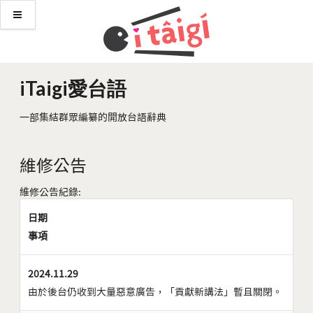
iTaigi愛台語
一部集結群眾編纂的開放台語辭典
維修公告
維修公告紀錄:
日期
事項
2024.11.29
由於後台仍收到大量惡意廣告，「貢獻新講法」暫且關閉。