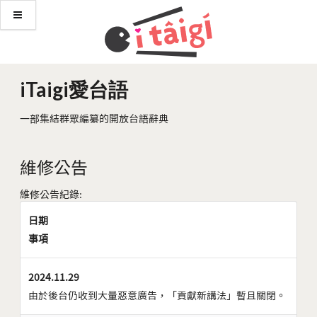
iTaigi愛台語
一部集結群眾編纂的開放台語辭典
維修公告
維修公告紀錄:
日期
事項
2024.11.29
由於後台仍收到大量惡意廣告，「貢獻新講法」暫且關閉。