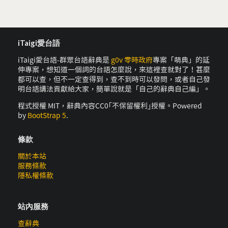
iTaigi愛台語
iTaigi愛台語-群眾台語辭典是
g0v 零時政府
專案「萌典」的延
伸專案，想知道一個詞的台語怎麼說，來這裡查就對了！甚麼
都可以查，但不一定查得到，查不到時可以發問，或者自己發
明台語講法貢獻給大家，簡單說就是「自己的辭典自己編」。
程式授權 MIT，辭典內容CC0｢不保留權利｣授權。Powered
by
BootStrap 5
.
條款
關於本站
服務條款
隱私權條款
站內服務
查辭典