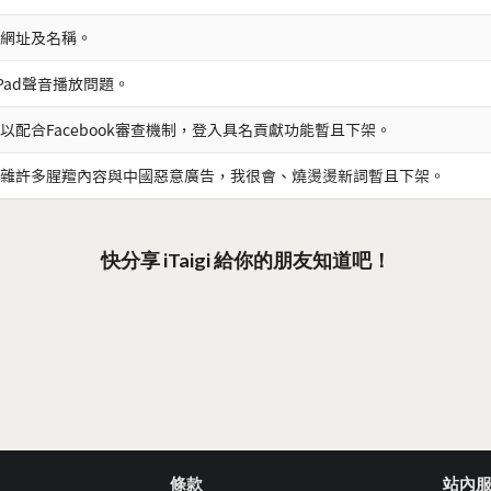
網址及名稱。
iPad聲音播放問題。
以配合Facebook審查機制，登入具名貢獻功能暫且下架。
雜許多腥羶內容與中國惡意廣告，我很會、燒燙燙新詞暫且下架。
快分享 iTaigi 給你的朋友知道吧！
條款
站內