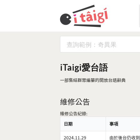
iTaigi愛台語
一部集結群眾編纂的開放台語辭典
維修公告
維修公告紀錄:
日期
事項
2024.11.29
由於後台仍收到