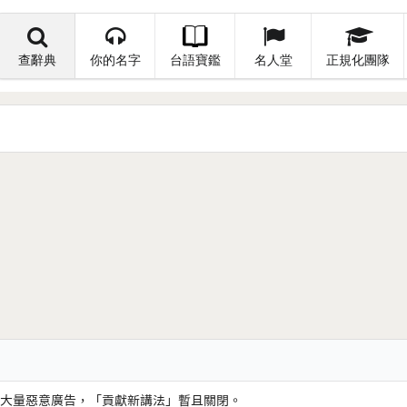
查辭典
你的名字
台語寶鑑
名人堂
正規化團隊
大量惡意廣告，「貢獻新講法」暫且關閉。