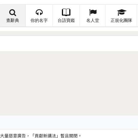
查辭典
你的名字
台語寶鑑
名人堂
正規化團隊
大量惡意廣告，「貢獻新講法」暫且關閉。