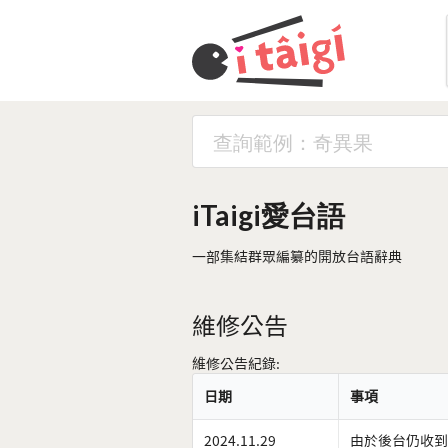
iTaigi愛台語
一部集結群眾編纂的開放台語辭典
維修公告
維修公告紀錄:
日期
事項
2024.11.29
由於後台仍收到