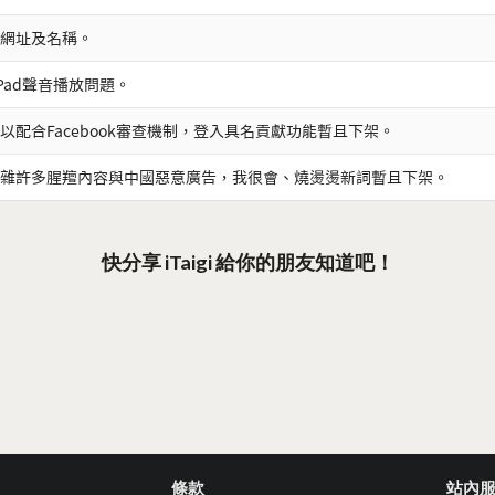
網址及名稱。
iPad聲音播放問題。
以配合Facebook審查機制，登入具名貢獻功能暫且下架。
雜許多腥羶內容與中國惡意廣告，我很會、燒燙燙新詞暫且下架。
快分享 iTaigi 給你的朋友知道吧！
條款
站內