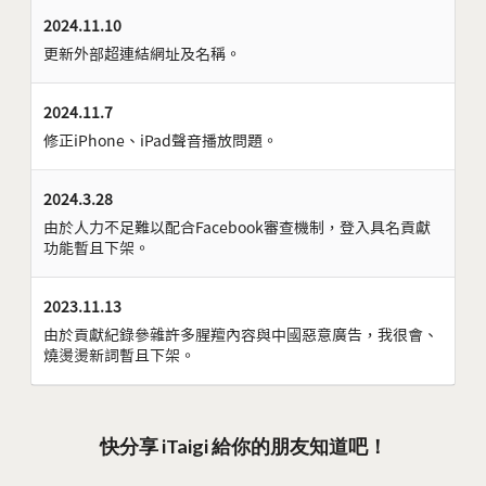
2024.11.10
更新外部超連結網址及名稱。
2024.11.7
修正iPhone、iPad聲音播放問題。
2024.3.28
由於人力不足難以配合Facebook審查機制，登入具名貢獻
功能暫且下架。
2023.11.13
由於貢獻紀錄參雜許多腥羶內容與中國惡意廣告，我很會、
燒燙燙新詞暫且下架。
快分享 iTaigi 給你的朋友知道吧！