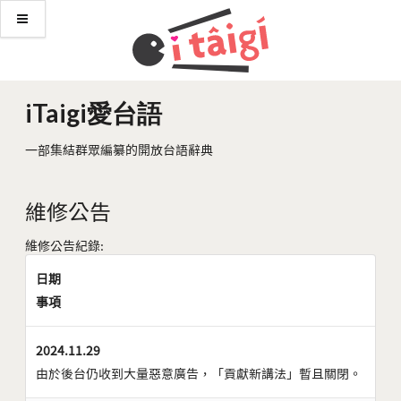
iTaigi愛台語
一部集結群眾編纂的開放台語辭典
維修公告
維修公告紀錄:
日期
事項
2024.11.29
由於後台仍收到大量惡意廣告，「貢獻新講法」暫且關閉。