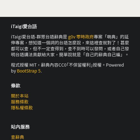
iTaigi愛台語
iTaigi愛台語-群眾台語辭典是
g0v 零時政府
專案「萌典」的延
伸專案，想知道一個詞的台語怎麼說，來這裡查就對了！甚麼
都可以查，但不一定查得到，查不到時可以發問，或者自己發
明台語講法貢獻給大家，簡單說就是「自己的辭典自己編」。
程式授權 MIT，辭典內容CC0｢不保留權利｣授權。Powered
by
BootStrap 5
.
條款
關於本站
服務條款
隱私權條款
站內服務
查辭典