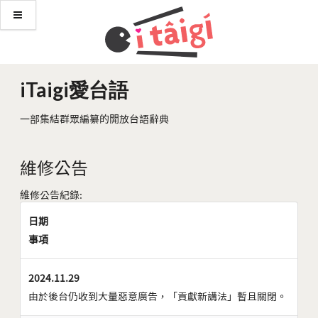
iTaigi愛台語
一部集結群眾編纂的開放台語辭典
維修公告
維修公告紀錄:
日期
事項
2024.11.29
由於後台仍收到大量惡意廣告，「貢獻新講法」暫且關閉。