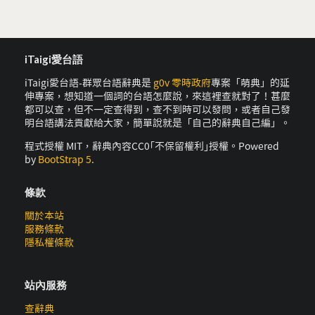
iTaigi愛台語
iTaigi愛台語-群眾台語辭典是
g0v 零時政府
專案「萌典」的延
伸專案，想知道一個詞的台語怎麼說，來這裡查就對了！甚麼
都可以查，但不一定查得到，查不到時可以發問，或者自己發
明台語講法貢獻給大家，簡單說就是「自己的辭典自己編」。
程式授權 MIT，辭典內容CC0｢不保留權利｣授權。Powered
by
BootStrap 5
.
條款
關於本站
服務條款
隱私權條款
站內服務
查辭典