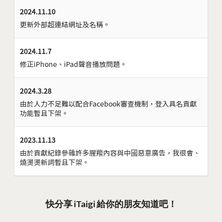
2024.11.10
更新外部超連結網址及名稱。
2024.11.7
修正iPhone、iPad聲音播放問題。
2024.3.28
由於人力不足難以配合Facebook審查機制，登入具名貢獻
功能暫且下架。
2023.11.13
由於貢獻紀錄參雜許多腥羶內容與中國惡意廣告，我很會、
燒燙燙新詞暫且下架。
快分享 iTaigi 給你的朋友知道吧！