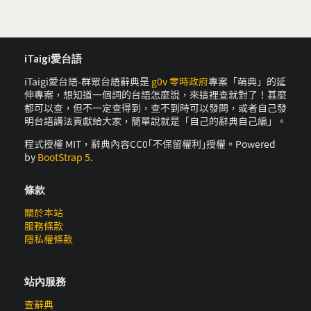
iTaigi愛台語
iTaigi愛台語-群眾台語辭典是
g0v 零時政府
專案「萌典」的延
伸專案，想知道一個詞的台語怎麼說，來這裡查就對了！甚麼
都可以查，但不一定查得到，查不到時可以發問，或者自己發
明台語講法貢獻給大家，簡單說就是「自己的辭典自己編」。
程式授權 MIT，辭典內容CC0｢不保留權利｣授權。Powered
by
BootStrap 5
.
條款
關於本站
服務條款
隱私權條款
站內服務
查辭典