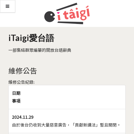
iTaigi愛台語
一部集結群眾編纂的開放台語辭典
維修公告
維修公告紀錄:
日期
事項
2024.11.29
由於後台仍收到大量惡意廣告，「貢獻新講法」暫且關閉。