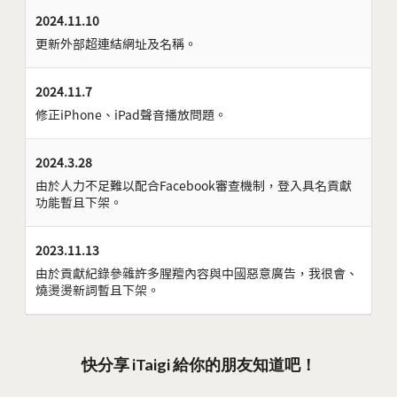
2024.11.10
更新外部超連結網址及名稱。
2024.11.7
修正iPhone、iPad聲音播放問題。
2024.3.28
由於人力不足難以配合Facebook審查機制，登入具名貢獻
功能暫且下架。
2023.11.13
由於貢獻紀錄參雜許多腥羶內容與中國惡意廣告，我很會、
燒燙燙新詞暫且下架。
快分享 iTaigi 給你的朋友知道吧！