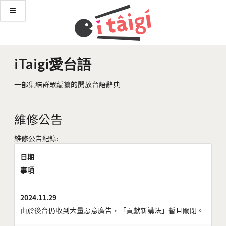
iTaigi愛台語
一部集結群眾編纂的開放台語辭典
維修公告
維修公告紀錄:
日期
事項
2024.11.29
由於後台仍收到大量惡意廣告，「貢獻新講法」暫且關閉。