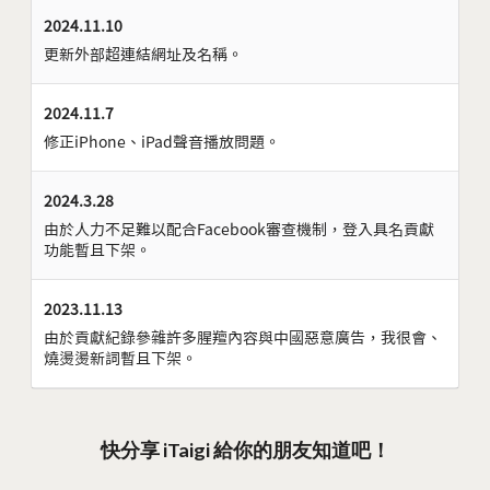
2024.11.10
更新外部超連結網址及名稱。
2024.11.7
修正iPhone、iPad聲音播放問題。
2024.3.28
由於人力不足難以配合Facebook審查機制，登入具名貢獻
功能暫且下架。
2023.11.13
由於貢獻紀錄參雜許多腥羶內容與中國惡意廣告，我很會、
燒燙燙新詞暫且下架。
快分享 iTaigi 給你的朋友知道吧！