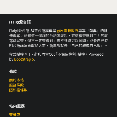
iTaigi愛台語
iTaigi愛台語-群眾台語辭典是
g0v 零時政府
專案「萌典」的延
伸專案，想知道一個詞的台語怎麼說，來這裡查就對了！甚麼
都可以查，但不一定查得到，查不到時可以發問，或者自己發
明台語講法貢獻給大家，簡單說就是「自己的辭典自己編」。
程式授權 MIT，辭典內容CC0｢不保留權利｣授權。Powered
by
BootStrap 5
.
條款
關於本站
服務條款
隱私權條款
站內服務
查辭典