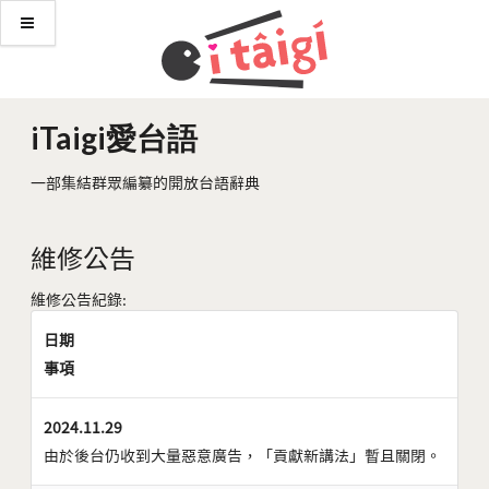
iTaigi愛台語
一部集結群眾編纂的開放台語辭典
維修公告
維修公告紀錄:
日期
事項
2024.11.29
由於後台仍收到大量惡意廣告，「貢獻新講法」暫且關閉。