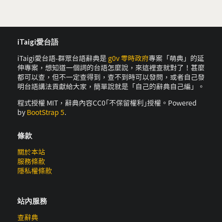
iTaigi愛台語
iTaigi愛台語-群眾台語辭典是
g0v 零時政府
專案「萌典」的延
伸專案，想知道一個詞的台語怎麼說，來這裡查就對了！甚麼
都可以查，但不一定查得到，查不到時可以發問，或者自己發
明台語講法貢獻給大家，簡單說就是「自己的辭典自己編」。
程式授權 MIT，辭典內容CC0｢不保留權利｣授權。Powered
by
BootStrap 5
.
條款
關於本站
服務條款
隱私權條款
站內服務
查辭典