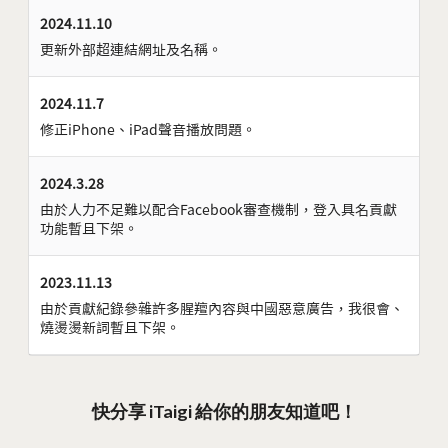
2024.11.10
更新外部超連結網址及名稱。
2024.11.7
修正iPhone、iPad聲音播放問題。
2024.3.28
由於人力不足難以配合Facebook審查機制，登入具名貢獻
功能暫且下架。
2023.11.13
由於貢獻紀錄參雜許多腥羶內容與中國惡意廣告，我很會、
燒燙燙新詞暫且下架。
快分享 iTaigi 給你的朋友知道吧！