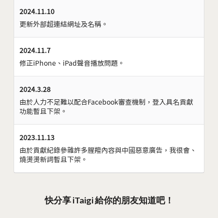
2024.11.10
更新外部超連結網址及名稱。
2024.11.7
修正iPhone、iPad聲音播放問題。
2024.3.28
由於人力不足難以配合Facebook審查機制，登入具名貢獻
功能暫且下架。
2023.11.13
由於貢獻紀錄參雜許多腥羶內容與中國惡意廣告，我很會、
燒燙燙新詞暫且下架。
快分享 iTaigi 給你的朋友知道吧！