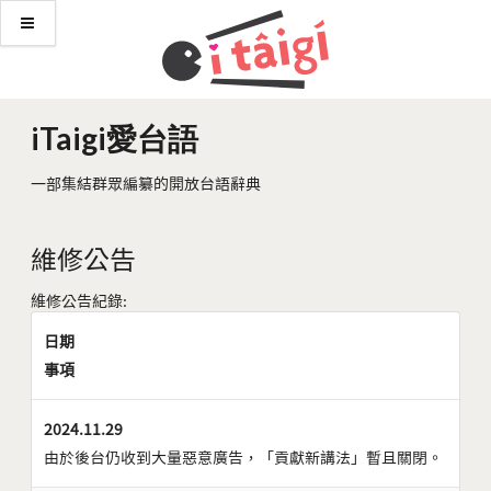
iTaigi愛台語
一部集結群眾編纂的開放台語辭典
維修公告
維修公告紀錄:
日期
事項
2024.11.29
由於後台仍收到大量惡意廣告，「貢獻新講法」暫且關閉。