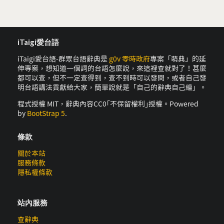
iTaigi愛台語
iTaigi愛台語-群眾台語辭典是
g0v 零時政府
專案「萌典」的延
伸專案，想知道一個詞的台語怎麼說，來這裡查就對了！甚麼
都可以查，但不一定查得到，查不到時可以發問，或者自己發
明台語講法貢獻給大家，簡單說就是「自己的辭典自己編」。
程式授權 MIT，辭典內容CC0｢不保留權利｣授權。Powered
by
BootStrap 5
.
條款
關於本站
服務條款
隱私權條款
站內服務
查辭典