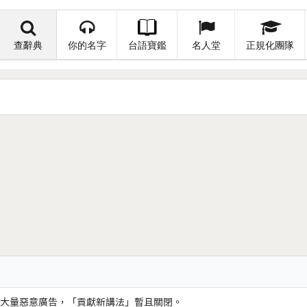
查辭典
你的名字
台語寶鑑
名人堂
正規化團隊
大量惡意廣告，「貢獻新講法」暫且關閉。