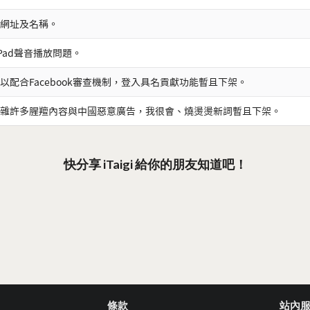
網址及名稱。
iPad聲音播放問題。
以配合Facebook審查機制，登入具名貢獻功能暫且下架。
雜許多腥羶內容與中國惡意廣告，我很會、燒燙燙新詞暫且下架。
快分享 iTaigi 給你的朋友知道吧！
條款
站內