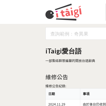
iTaigi愛台語
一部集結群眾編纂的開放台語辭典
維修公告
維修公告紀錄:
日期
事項
2024.11.29
由於後台仍收到