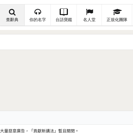
查辭典
你的名字
台語寶鑑
名人堂
正規化團隊
大量惡意廣告，「貢獻新講法」暫且關閉。