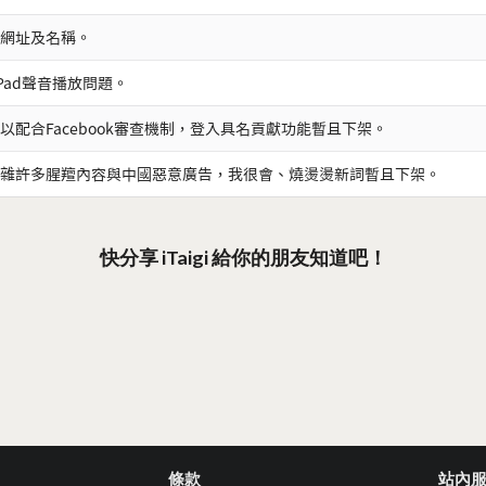
網址及名稱。
iPad聲音播放問題。
以配合Facebook審查機制，登入具名貢獻功能暫且下架。
雜許多腥羶內容與中國惡意廣告，我很會、燒燙燙新詞暫且下架。
快分享 iTaigi 給你的朋友知道吧！
條款
站內