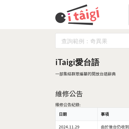
iTaigi愛台語
一部集結群眾編纂的開放台語辭典
維修公告
維修公告紀錄:
日期
事項
2024.11.29
由於後台仍收到