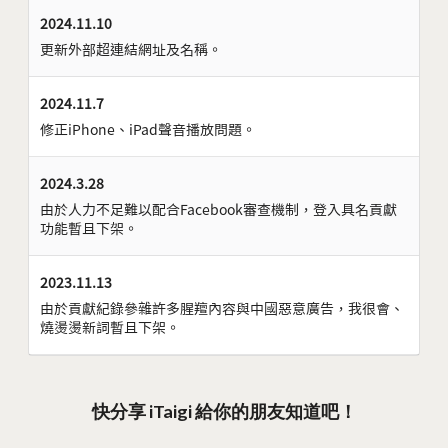
2024.11.10
更新外部超連結網址及名稱。
2024.11.7
修正iPhone、iPad聲音播放問題。
2024.3.28
由於人力不足難以配合Facebook審查機制，登入具名貢獻
功能暫且下架。
2023.11.13
由於貢獻紀錄參雜許多腥羶內容與中國惡意廣告，我很會、
燒燙燙新詞暫且下架。
快分享 iTaigi 給你的朋友知道吧！