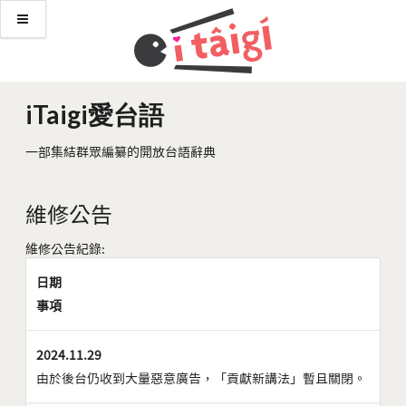
iTaigi愛台語
一部集結群眾編纂的開放台語辭典
維修公告
維修公告紀錄:
日期
事項
2024.11.29
由於後台仍收到大量惡意廣告，「貢獻新講法」暫且關閉。