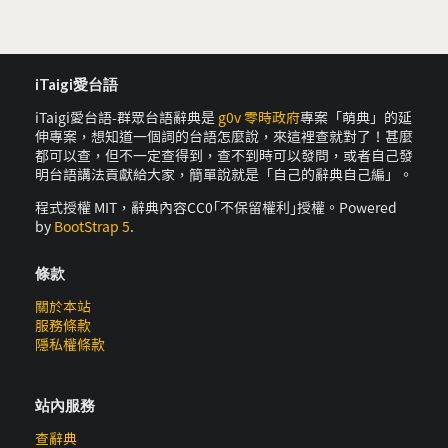
iTaigi愛台語
iTaigi愛台語-群眾台語辭典是
g0v 零時政府
專案「萌典」的延
伸專案，想知道一個詞的台語怎麼說，來這裡查就對了！甚麼
都可以查，但不一定查得到，查不到時可以發問，或者自己發
明台語講法貢獻給大家，簡單說就是「自己的辭典自己編」。
程式授權 MIT，辭典內容CC0｢不保留權利｣授權。Powered
by
BootStrap 5
.
條款
關於本站
服務條款
隱私權條款
站內服務
查辭典