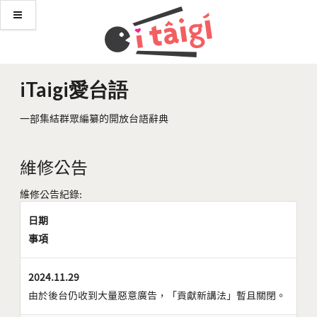
iTaigi愛台語
一部集結群眾編纂的開放台語辭典
維修公告
維修公告紀錄:
日期
事項
2024.11.29
由於後台仍收到大量惡意廣告，「貢獻新講法」暫且關閉。