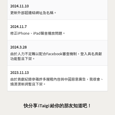
2024.11.10
更新外部超連結網址及名稱。
2024.11.7
修正iPhone、iPad聲音播放問題。
2024.3.28
由於人力不足難以配合Facebook審查機制，登入具名貢獻
功能暫且下架。
2023.11.13
由於貢獻紀錄參雜許多腥羶內容與中國惡意廣告，我很會、
燒燙燙新詞暫且下架。
快分享 iTaigi 給你的朋友知道吧！