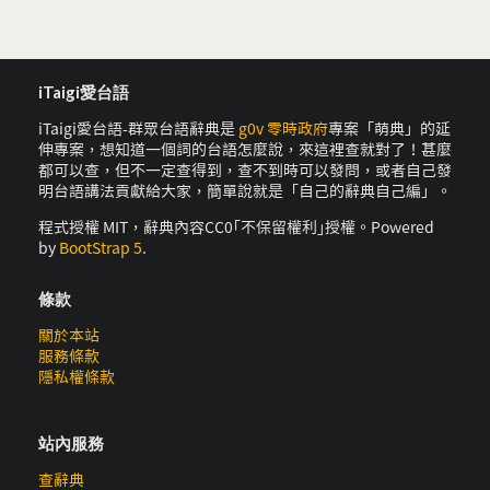
iTaigi愛台語
iTaigi愛台語-群眾台語辭典是
g0v 零時政府
專案「萌典」的延
伸專案，想知道一個詞的台語怎麼說，來這裡查就對了！甚麼
都可以查，但不一定查得到，查不到時可以發問，或者自己發
明台語講法貢獻給大家，簡單說就是「自己的辭典自己編」。
程式授權 MIT，辭典內容CC0｢不保留權利｣授權。Powered
by
BootStrap 5
.
條款
關於本站
服務條款
隱私權條款
站內服務
查辭典