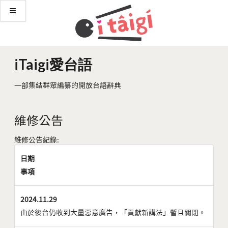
iTaigi愛台語
一部集結群眾編纂的開放台語辭典
維修公告
維修公告紀錄:
日期
事項
2024.11.29
由於後台仍收到大量惡意廣告，「貢獻新講法」暫且關閉。