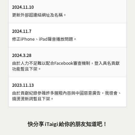
2024.11.10
更新外部超連結網址及名稱。
2024.11.7
修正iPhone、iPad聲音播放問題。
2024.3.28
由於人力不足難以配合Facebook審查機制，登入具名貢獻
功能暫且下架。
2023.11.13
由於貢獻紀錄參雜許多腥羶內容與中國惡意廣告，我很會、
燒燙燙新詞暫且下架。
快分享 iTaigi 給你的朋友知道吧！