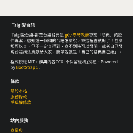
iTaigi愛台語
iTaigi愛台語-群眾台語辭典是
g0v 零時政府
專案「萌典」的延
伸專案，想知道一個詞的台語怎麼說，來這裡查就對了！甚麼
都可以查，但不一定查得到，查不到時可以發問，或者自己發
明台語講法貢獻給大家，簡單說就是「自己的辭典自己編」。
程式授權 MIT，辭典內容CC0｢不保留權利｣授權。Powered
by
BootStrap 5
.
條款
關於本站
服務條款
隱私權條款
站內服務
查辭典