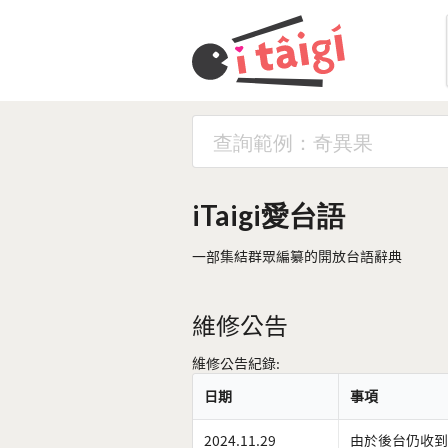
iTaigi愛台語
一部集結群眾編纂的開放台語辭典
維修公告
維修公告紀錄:
日期
事項
2024.11.29
由於後台仍收到