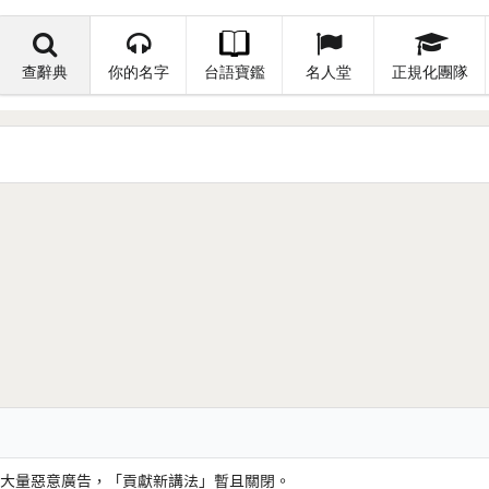
查辭典
你的名字
台語寶鑑
名人堂
正規化團隊
大量惡意廣告，「貢獻新講法」暫且關閉。