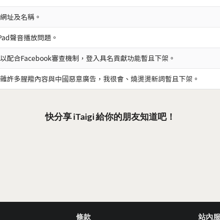
網址及名稱。
iPad聲音播放問題。
以配合Facebook審查機制，登入具名貢獻功能暫且下架。
雜許多腥羶內容與中國惡意廣告，我很會、燒燙燙新詞暫且下架。
快分享 iTaigi 給你的朋友知道吧！
條款
站內