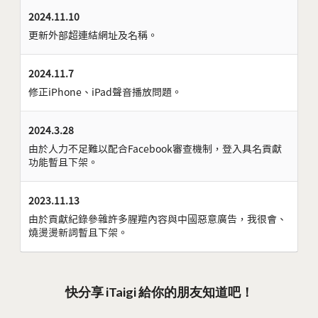
2024.11.10
更新外部超連結網址及名稱。
2024.11.7
修正iPhone、iPad聲音播放問題。
2024.3.28
由於人力不足難以配合Facebook審查機制，登入具名貢獻
功能暫且下架。
2023.11.13
由於貢獻紀錄參雜許多腥羶內容與中國惡意廣告，我很會、
燒燙燙新詞暫且下架。
快分享 iTaigi 給你的朋友知道吧！