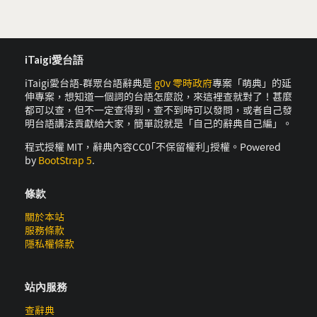
iTaigi愛台語
iTaigi愛台語-群眾台語辭典是
g0v 零時政府
專案「萌典」的延
伸專案，想知道一個詞的台語怎麼說，來這裡查就對了！甚麼
都可以查，但不一定查得到，查不到時可以發問，或者自己發
明台語講法貢獻給大家，簡單說就是「自己的辭典自己編」。
程式授權 MIT，辭典內容CC0｢不保留權利｣授權。Powered
by
BootStrap 5
.
條款
關於本站
服務條款
隱私權條款
站內服務
查辭典