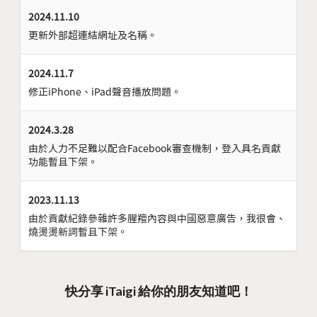
2024.11.10
更新外部超連結網址及名稱。
2024.11.7
修正iPhone、iPad聲音播放問題。
2024.3.28
由於人力不足難以配合Facebook審查機制，登入具名貢獻
功能暫且下架。
2023.11.13
由於貢獻紀錄參雜許多腥羶內容與中國惡意廣告，我很會、
燒燙燙新詞暫且下架。
快分享 iTaigi 給你的朋友知道吧！