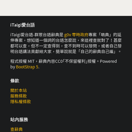
iTaigi愛台語
iTaigi愛台語-群眾台語辭典是
g0v 零時政府
專案「萌典」的延
伸專案，想知道一個詞的台語怎麼說，來這裡查就對了！甚麼
都可以查，但不一定查得到，查不到時可以發問，或者自己發
明台語講法貢獻給大家，簡單說就是「自己的辭典自己編」。
程式授權 MIT，辭典內容CC0｢不保留權利｣授權。Powered
by
BootStrap 5
.
條款
關於本站
服務條款
隱私權條款
站內服務
查辭典