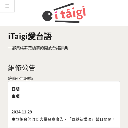
iTaigi愛台語
一部集結群眾編纂的開放台語辭典
維修公告
維修公告紀錄:
日期
事項
2024.11.29
由於後台仍收到大量惡意廣告，「貢獻新講法」暫且關閉。