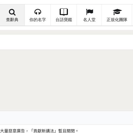
查辭典
你的名字
台語寶鑑
名人堂
正規化團隊
大量惡意廣告，「貢獻新講法」暫且關閉。