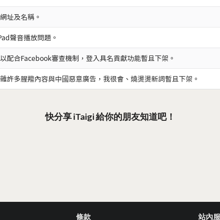
網址及名稱。
iPad聲音播放問題。
以配合Facebook審查機制，登入具名貢獻功能暫且下架。
雜許多腥羶內容與中國惡意廣告，我很會、燒燙燙新詞暫且下架。
快分享 iTaigi 給你的朋友知道吧！
條款
站內