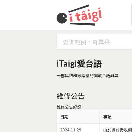
iTaigi愛台語
一部集結群眾編纂的開放台語辭典
維修公告
維修公告紀錄:
日期
事項
2024.11.29
由於後台仍收到