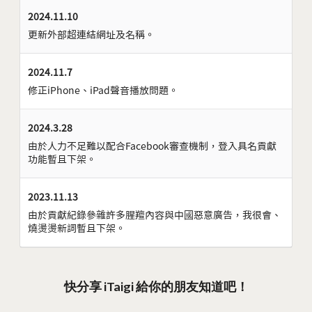
2024.11.10
更新外部超連結網址及名稱。
2024.11.7
修正iPhone、iPad聲音播放問題。
2024.3.28
由於人力不足難以配合Facebook審查機制，登入具名貢獻
功能暫且下架。
2023.11.13
由於貢獻紀錄參雜許多腥羶內容與中國惡意廣告，我很會、
燒燙燙新詞暫且下架。
快分享 iTaigi 給你的朋友知道吧！