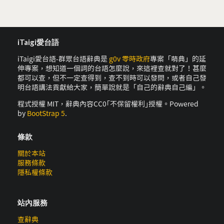
iTaigi愛台語
iTaigi愛台語-群眾台語辭典是
g0v 零時政府
專案「萌典」的延
伸專案，想知道一個詞的台語怎麼說，來這裡查就對了！甚麼
都可以查，但不一定查得到，查不到時可以發問，或者自己發
明台語講法貢獻給大家，簡單說就是「自己的辭典自己編」。
程式授權 MIT，辭典內容CC0｢不保留權利｣授權。Powered
by
BootStrap 5
.
條款
關於本站
服務條款
隱私權條款
站內服務
查辭典