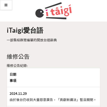
iTaigi愛台語
一部集結群眾編纂的開放台語辭典
維修公告
維修公告紀錄:
日期
事項
2024.11.29
由於後台仍收到大量惡意廣告，「貢獻新講法」暫且關閉。