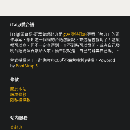
iTaigi愛台語
iTaigi愛台語-群眾台語辭典是
g0v 零時政府
專案「萌典」的延
伸專案，想知道一個詞的台語怎麼說，來這裡查就對了！甚麼
都可以查，但不一定查得到，查不到時可以發問，或者自己發
明台語講法貢獻給大家，簡單說就是「自己的辭典自己編」。
程式授權 MIT，辭典內容CC0｢不保留權利｣授權。Powered
by
BootStrap 5
.
條款
關於本站
服務條款
隱私權條款
站內服務
查辭典