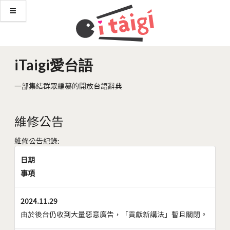
iTaigi愛台語
一部集結群眾編纂的開放台語辭典
維修公告
維修公告紀錄:
日期
事項
2024.11.29
由於後台仍收到大量惡意廣告，「貢獻新講法」暫且關閉。