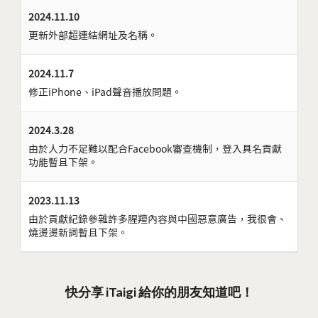
2024.11.10
更新外部超連結網址及名稱。
2024.11.7
修正iPhone、iPad聲音播放問題。
2024.3.28
由於人力不足難以配合Facebook審查機制，登入具名貢獻
功能暫且下架。
2023.11.13
由於貢獻紀錄參雜許多腥羶內容與中國惡意廣告，我很會、
燒燙燙新詞暫且下架。
快分享 iTaigi 給你的朋友知道吧！