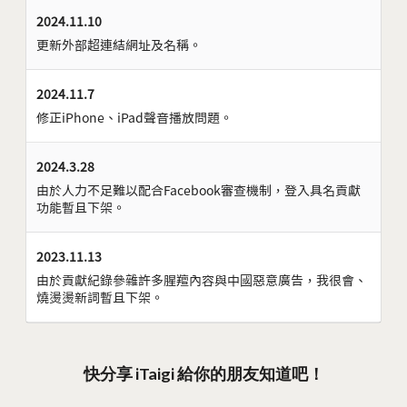
2024.11.10
更新外部超連結網址及名稱。
2024.11.7
修正iPhone、iPad聲音播放問題。
2024.3.28
由於人力不足難以配合Facebook審查機制，登入具名貢獻
功能暫且下架。
2023.11.13
由於貢獻紀錄參雜許多腥羶內容與中國惡意廣告，我很會、
燒燙燙新詞暫且下架。
快分享 iTaigi 給你的朋友知道吧！