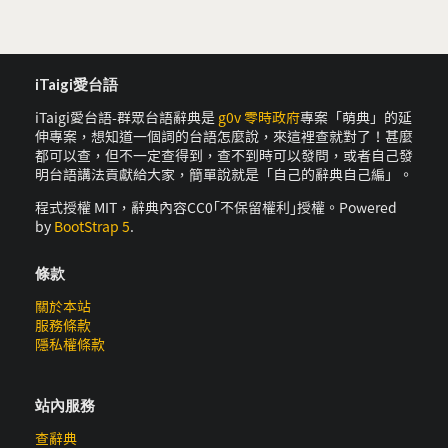
iTaigi愛台語
iTaigi愛台語-群眾台語辭典是
g0v 零時政府
專案「萌典」的延
伸專案，想知道一個詞的台語怎麼說，來這裡查就對了！甚麼
都可以查，但不一定查得到，查不到時可以發問，或者自己發
明台語講法貢獻給大家，簡單說就是「自己的辭典自己編」。
程式授權 MIT，辭典內容CC0｢不保留權利｣授權。Powered
by
BootStrap 5
.
條款
關於本站
服務條款
隱私權條款
站內服務
查辭典