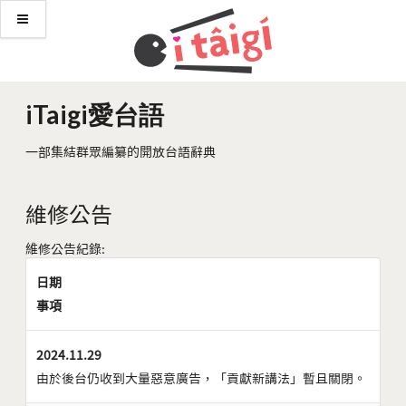
iTaigi愛台語
一部集結群眾編纂的開放台語辭典
維修公告
維修公告紀錄:
日期
事項
2024.11.29
由於後台仍收到大量惡意廣告，「貢獻新講法」暫且關閉。