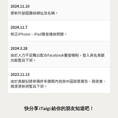
2024.11.10
更新外部超連結網址及名稱。
2024.11.7
修正iPhone、iPad聲音播放問題。
2024.3.28
由於人力不足難以配合Facebook審查機制，登入具名貢獻
功能暫且下架。
2023.11.13
由於貢獻紀錄參雜許多腥羶內容與中國惡意廣告，我很會、
燒燙燙新詞暫且下架。
快分享 iTaigi 給你的朋友知道吧！