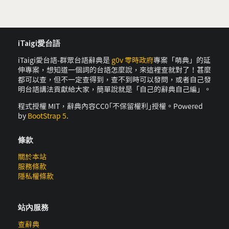
iTaigi愛台語
iTaigi愛台語-群眾台語辭典是
g0v 零時政府
專案「萌典」的延
伸專案，想知道一個詞的台語怎麼說，來這裡查就對了！甚麼
都可以查，但不一定查得到，查不到時可以發問，或者自己發
明台語講法貢獻給大家，簡單說就是「自己的辭典自己編」。
程式授權 MIT，辭典內容CC0｢不保留權利｣授權。Powered
by
BootStrap 5
.
條款
關於本站
服務條款
隱私權條款
站內服務
查辭典