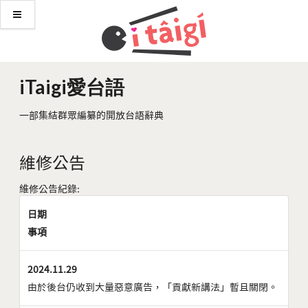
iTaigi愛台語
一部集結群眾編纂的開放台語辭典
維修公告
維修公告紀錄:
日期
事項
2024.11.29
由於後台仍收到大量惡意廣告，「貢獻新講法」暫且關閉。