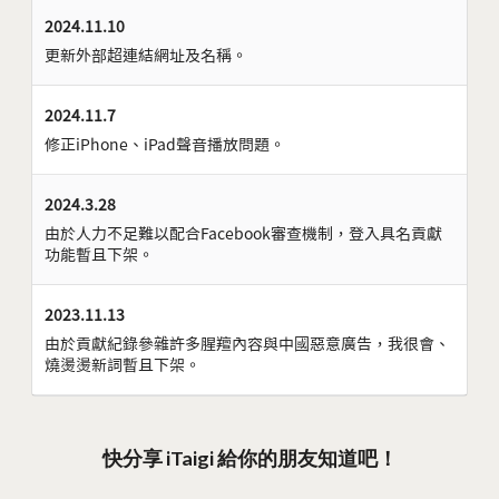
2024.11.10
更新外部超連結網址及名稱。
2024.11.7
修正iPhone、iPad聲音播放問題。
2024.3.28
由於人力不足難以配合Facebook審查機制，登入具名貢獻
功能暫且下架。
2023.11.13
由於貢獻紀錄參雜許多腥羶內容與中國惡意廣告，我很會、
燒燙燙新詞暫且下架。
快分享 iTaigi 給你的朋友知道吧！