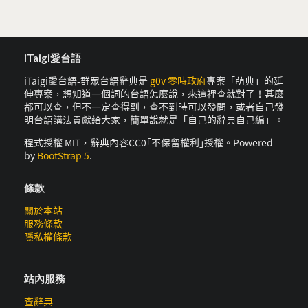
iTaigi愛台語
iTaigi愛台語-群眾台語辭典是
g0v 零時政府
專案「萌典」的延
伸專案，想知道一個詞的台語怎麼說，來這裡查就對了！甚麼
都可以查，但不一定查得到，查不到時可以發問，或者自己發
明台語講法貢獻給大家，簡單說就是「自己的辭典自己編」。
程式授權 MIT，辭典內容CC0｢不保留權利｣授權。Powered
by
BootStrap 5
.
條款
關於本站
服務條款
隱私權條款
站內服務
查辭典