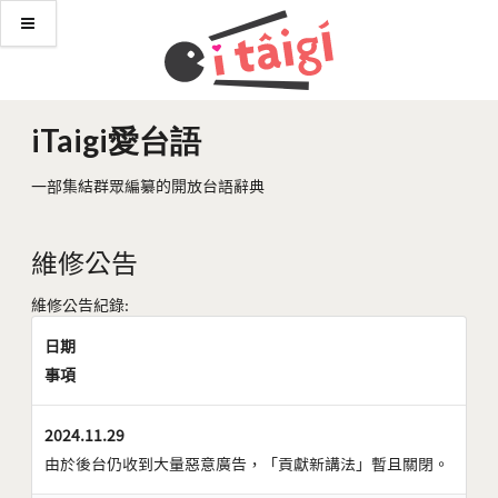
iTaigi愛台語
一部集結群眾編纂的開放台語辭典
維修公告
維修公告紀錄:
日期
事項
2024.11.29
由於後台仍收到大量惡意廣告，「貢獻新講法」暫且關閉。