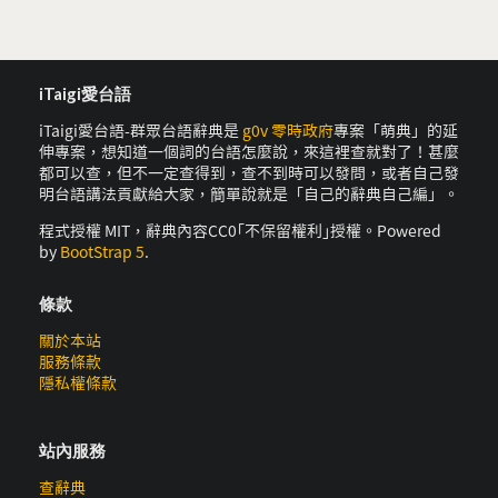
iTaigi愛台語
iTaigi愛台語-群眾台語辭典是
g0v 零時政府
專案「萌典」的延
伸專案，想知道一個詞的台語怎麼說，來這裡查就對了！甚麼
都可以查，但不一定查得到，查不到時可以發問，或者自己發
明台語講法貢獻給大家，簡單說就是「自己的辭典自己編」。
程式授權 MIT，辭典內容CC0｢不保留權利｣授權。Powered
by
BootStrap 5
.
條款
關於本站
服務條款
隱私權條款
站內服務
查辭典