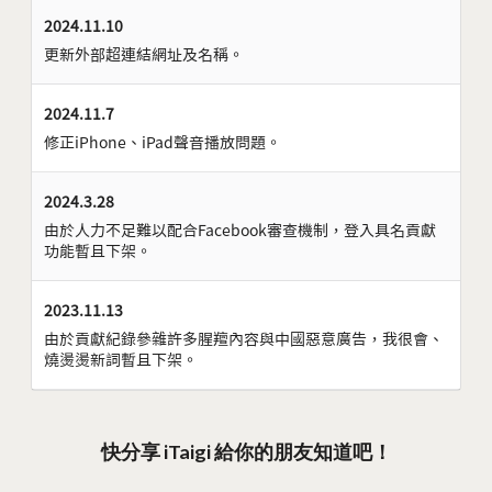
2024.11.10
更新外部超連結網址及名稱。
2024.11.7
修正iPhone、iPad聲音播放問題。
2024.3.28
由於人力不足難以配合Facebook審查機制，登入具名貢獻
功能暫且下架。
2023.11.13
由於貢獻紀錄參雜許多腥羶內容與中國惡意廣告，我很會、
燒燙燙新詞暫且下架。
快分享 iTaigi 給你的朋友知道吧！