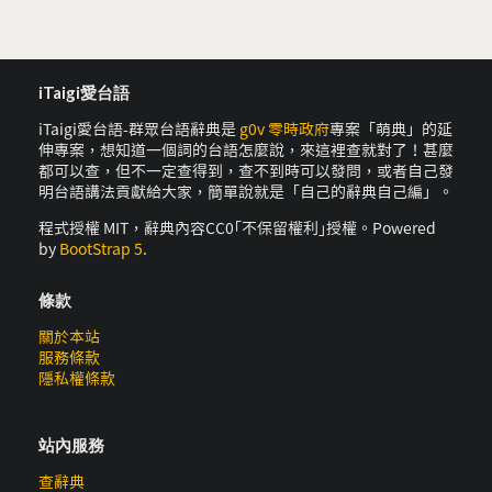
iTaigi愛台語
iTaigi愛台語-群眾台語辭典是
g0v 零時政府
專案「萌典」的延
伸專案，想知道一個詞的台語怎麼說，來這裡查就對了！甚麼
都可以查，但不一定查得到，查不到時可以發問，或者自己發
明台語講法貢獻給大家，簡單說就是「自己的辭典自己編」。
程式授權 MIT，辭典內容CC0｢不保留權利｣授權。Powered
by
BootStrap 5
.
條款
關於本站
服務條款
隱私權條款
站內服務
查辭典