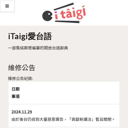
iTaigi愛台語
一部集結群眾編纂的開放台語辭典
維修公告
維修公告紀錄:
日期
事項
2024.11.29
由於後台仍收到大量惡意廣告，「貢獻新講法」暫且關閉。