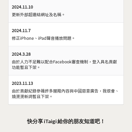
2024.11.10
更新外部超連結網址及名稱。
2024.11.7
修正iPhone、iPad聲音播放問題。
2024.3.28
由於人力不足難以配合Facebook審查機制，登入具名貢獻
功能暫且下架。
2023.11.13
由於貢獻紀錄參雜許多腥羶內容與中國惡意廣告，我很會、
燒燙燙新詞暫且下架。
快分享 iTaigi 給你的朋友知道吧！