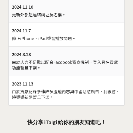
2024.11.10
更新外部超連結網址及名稱。
2024.11.7
修正iPhone、iPad聲音播放問題。
2024.3.28
由於人力不足難以配合Facebook審查機制，登入具名貢獻
功能暫且下架。
2023.11.13
由於貢獻紀錄參雜許多腥羶內容與中國惡意廣告，我很會、
燒燙燙新詞暫且下架。
快分享 iTaigi 給你的朋友知道吧！