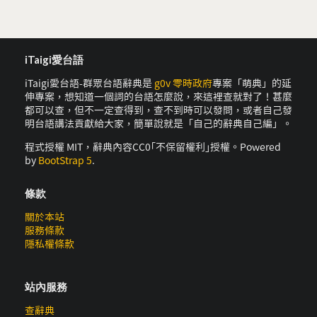
iTaigi愛台語
iTaigi愛台語-群眾台語辭典是
g0v 零時政府
專案「萌典」的延
伸專案，想知道一個詞的台語怎麼說，來這裡查就對了！甚麼
都可以查，但不一定查得到，查不到時可以發問，或者自己發
明台語講法貢獻給大家，簡單說就是「自己的辭典自己編」。
程式授權 MIT，辭典內容CC0｢不保留權利｣授權。Powered
by
BootStrap 5
.
條款
關於本站
服務條款
隱私權條款
站內服務
查辭典