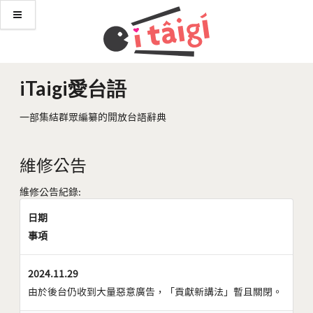
iTaigi愛台語
一部集結群眾編纂的開放台語辭典
維修公告
維修公告紀錄:
日期
事項
2024.11.29
由於後台仍收到大量惡意廣告，「貢獻新講法」暫且關閉。