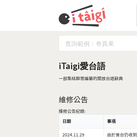
iTaigi愛台語
一部集結群眾編纂的開放台語辭典
維修公告
維修公告紀錄:
日期
事項
2024.11.29
由於後台仍收到