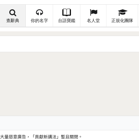
查辭典
你的名字
台語寶鑑
名人堂
正規化團隊
大量惡意廣告，「貢獻新講法」暫且關閉。