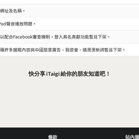
網址及名稱。
iPad聲音播放問題。
以配合Facebook審查機制，登入具名貢獻功能暫且下架。
雜許多腥羶內容與中國惡意廣告，我很會、燒燙燙新詞暫且下架。
快分享 iTaigi 給你的朋友知道吧！
條款
站內