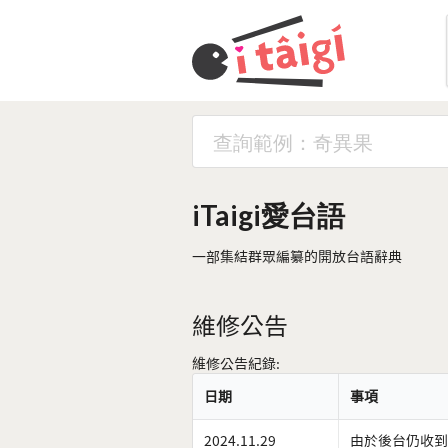
iTaigi愛台語
一部集結群眾編纂的開放台語辭典
維修公告
維修公告紀錄:
日期
事項
2024.11.29
由於後台仍收到