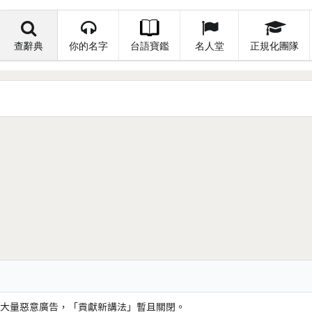
查辭典
你的名字
台語寶鑑
名人堂
正規化團隊
大量惡意廣告，「貢獻新講法」暫且關閉。