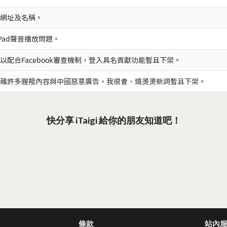
網址及名稱。
iPad聲音播放問題。
以配合Facebook審查機制，登入具名貢獻功能暫且下架。
雜許多腥羶內容與中國惡意廣告，我很會、燒燙燙新詞暫且下架。
快分享 iTaigi 給你的朋友知道吧！
條款
站內