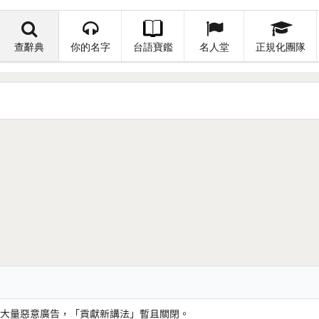
查辭典
你的名字
台語寶鑑
名人堂
正規化團隊
大量惡意廣告，「貢獻新講法」暫且關閉。