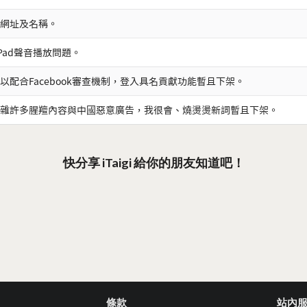
網址及名稱。
iPad聲音播放問題。
以配合Facebook審查機制，登入具名貢獻功能暫且下架。
雜許多腥羶內容與中國惡意廣告，我很會、燒燙燙新詞暫且下架。
快分享 iTaigi 給你的朋友知道吧！
條款
站內