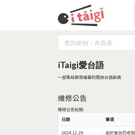
iTaigi愛台語
一部集結群眾編纂的開放台語辭典
維修公告
維修公告紀錄:
日期
事項
2024.11.29
由於後台仍收到