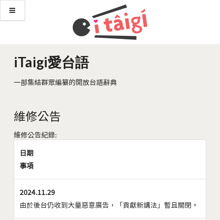
iTaigi愛台語
一部集結群眾編纂的開放台語辭典
維修公告
維修公告紀錄:
日期
事項
2024.11.29
由於後台仍收到大量惡意廣告，「貢獻新講法」暫且關閉。