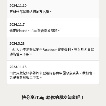
2024.11.10
更新外部超連結網址及名稱。
2024.11.7
修正iPhone、iPad聲音播放問題。
2024.3.28
由於人力不足難以配合Facebook審查機制，登入具名貢獻
功能暫且下架。
2023.11.13
由於貢獻紀錄參雜許多腥羶內容與中國惡意廣告，我很會、
燒燙燙新詞暫且下架。
快分享 iTaigi 給你的朋友知道吧！