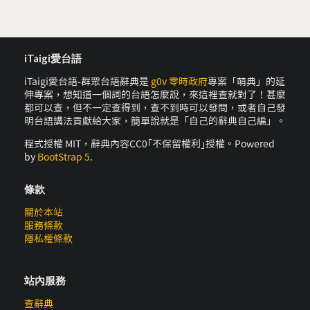
iTaigi愛台語
iTaigi愛台語-群眾台語辭典是
g0v 零時政府
專案「萌典」的延
伸專案，想知道一個詞的台語怎麼說，來這裡查就對了！甚麼
都可以查，但不一定查得到，查不到時可以發問，或者自己發
明台語講法貢獻給大家，簡單說就是「自己的辭典自己編」。
程式授權 MIT，辭典內容CC0｢不保留權利｣授權。Powered
by
BootStrap 5
.
條款
關於本站
服務條款
隱私權條款
站內服務
查辭典