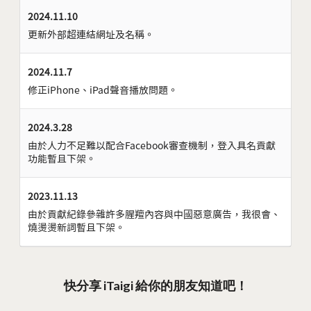
2024.11.10
更新外部超連結網址及名稱。
2024.11.7
修正iPhone、iPad聲音播放問題。
2024.3.28
由於人力不足難以配合Facebook審查機制，登入具名貢獻
功能暫且下架。
2023.11.13
由於貢獻紀錄參雜許多腥羶內容與中國惡意廣告，我很會、
燒燙燙新詞暫且下架。
快分享 iTaigi 給你的朋友知道吧！