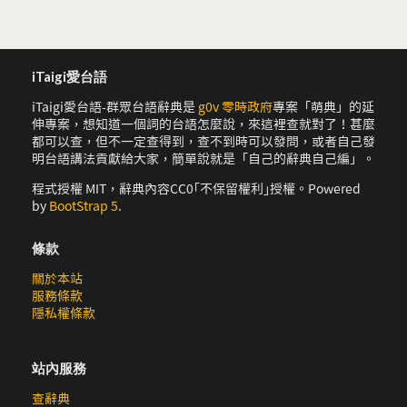
iTaigi愛台語
iTaigi愛台語-群眾台語辭典是
g0v 零時政府
專案「萌典」的延
伸專案，想知道一個詞的台語怎麼說，來這裡查就對了！甚麼
都可以查，但不一定查得到，查不到時可以發問，或者自己發
明台語講法貢獻給大家，簡單說就是「自己的辭典自己編」。
程式授權 MIT，辭典內容CC0｢不保留權利｣授權。Powered
by
BootStrap 5
.
條款
關於本站
服務條款
隱私權條款
站內服務
查辭典