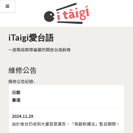
iTaigi愛台語
一部集結群眾編纂的開放台語辭典
維修公告
維修公告紀錄:
日期
事項
2024.11.29
由於後台仍收到大量惡意廣告，「貢獻新講法」暫且關閉。