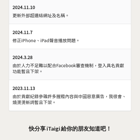
2024.11.10
更新外部超連結網址及名稱。
2024.11.7
修正iPhone、iPad聲音播放問題。
2024.3.28
由於人力不足難以配合Facebook審查機制，登入具名貢獻
功能暫且下架。
2023.11.13
由於貢獻紀錄參雜許多腥羶內容與中國惡意廣告，我很會、
燒燙燙新詞暫且下架。
快分享 iTaigi 給你的朋友知道吧！