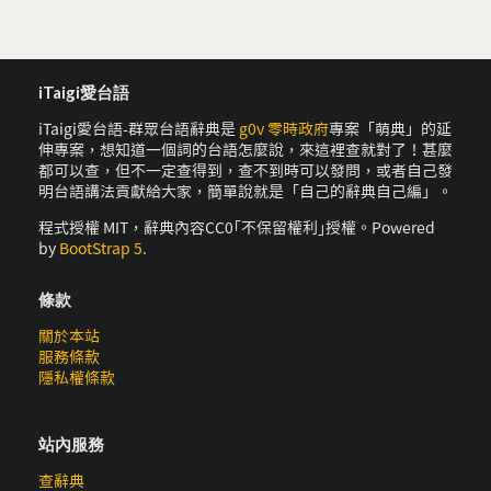
iTaigi愛台語
iTaigi愛台語-群眾台語辭典是
g0v 零時政府
專案「萌典」的延
伸專案，想知道一個詞的台語怎麼說，來這裡查就對了！甚麼
都可以查，但不一定查得到，查不到時可以發問，或者自己發
明台語講法貢獻給大家，簡單說就是「自己的辭典自己編」。
程式授權 MIT，辭典內容CC0｢不保留權利｣授權。Powered
by
BootStrap 5
.
條款
關於本站
服務條款
隱私權條款
站內服務
查辭典