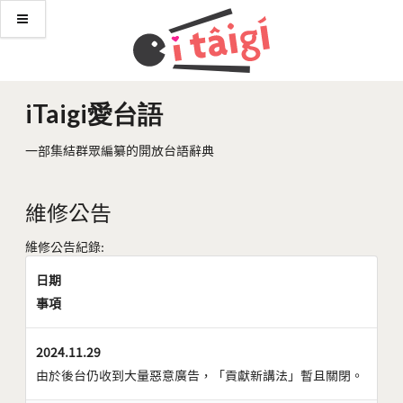
iTaigi愛台語
一部集結群眾編纂的開放台語辭典
維修公告
維修公告紀錄:
日期
事項
2024.11.29
由於後台仍收到大量惡意廣告，「貢獻新講法」暫且關閉。