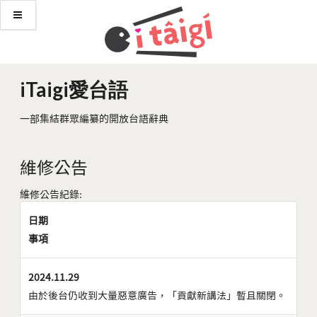
iTaigi愛台語
一部集結群眾編纂的開放台語辭典
維修公告
維修公告紀錄:
日期
事項
2024.11.29
由於後台仍收到大量惡意廣告，「貢獻新講法」暫且關閉。