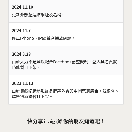
2024.11.10
更新外部超連結網址及名稱。
2024.11.7
修正iPhone、iPad聲音播放問題。
2024.3.28
由於人力不足難以配合Facebook審查機制，登入具名貢獻
功能暫且下架。
2023.11.13
由於貢獻紀錄參雜許多腥羶內容與中國惡意廣告，我很會、
燒燙燙新詞暫且下架。
快分享 iTaigi 給你的朋友知道吧！