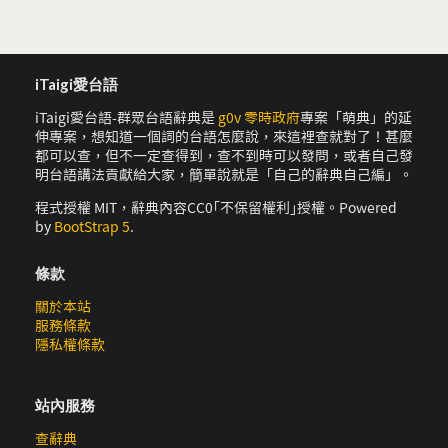
iTaigi愛台語
iTaigi愛台語-群眾台語辭典是
g0v 零時政府
專案「萌典」的延
伸專案，想知道一個詞的台語怎麼說，來這裡查就對了！甚麼
都可以查，但不一定查得到，查不到時可以發問，或者自己發
明台語講法貢獻給大家，簡單說就是「自己的辭典自己編」。
程式授權 MIT，辭典內容CC0｢不保留權利｣授權。Powered
by
BootStrap 5
.
條款
關於本站
服務條款
隱私權條款
站內服務
查辭典