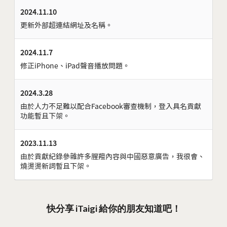
2024.11.10
更新外部超連結網址及名稱。
2024.11.7
修正iPhone、iPad聲音播放問題。
2024.3.28
由於人力不足難以配合Facebook審查機制，登入具名貢獻
功能暫且下架。
2023.11.13
由於貢獻紀錄參雜許多腥羶內容與中國惡意廣告，我很會、
燒燙燙新詞暫且下架。
快分享 iTaigi 給你的朋友知道吧！