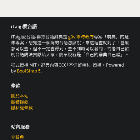
iTaigi愛台語
iTaigi愛台語-群眾台語辭典是
g0v 零時政府
專案「萌典」的延
伸專案，想知道一個詞的台語怎麼說，來這裡查就對了！甚麼
都可以查，但不一定查得到，查不到時可以發問，或者自己發
明台語講法貢獻給大家，簡單說就是「自己的辭典自己編」。
程式授權 MIT，辭典內容CC0｢不保留權利｣授權。Powered
by
BootStrap 5
.
條款
關於本站
服務條款
隱私權條款
站內服務
查辭典