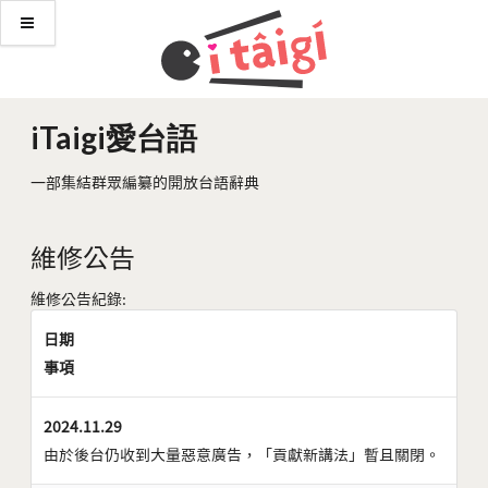
iTaigi愛台語
一部集結群眾編纂的開放台語辭典
維修公告
維修公告紀錄:
日期
事項
2024.11.29
由於後台仍收到大量惡意廣告，「貢獻新講法」暫且關閉。