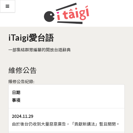
iTaigi愛台語
一部集結群眾編纂的開放台語辭典
維修公告
維修公告紀錄:
日期
事項
2024.11.29
由於後台仍收到大量惡意廣告，「貢獻新講法」暫且關閉。