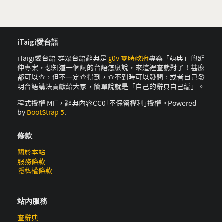
iTaigi愛台語
iTaigi愛台語-群眾台語辭典是
g0v 零時政府
專案「萌典」的延
伸專案，想知道一個詞的台語怎麼說，來這裡查就對了！甚麼
都可以查，但不一定查得到，查不到時可以發問，或者自己發
明台語講法貢獻給大家，簡單說就是「自己的辭典自己編」。
程式授權 MIT，辭典內容CC0｢不保留權利｣授權。Powered
by
BootStrap 5
.
條款
關於本站
服務條款
隱私權條款
站內服務
查辭典