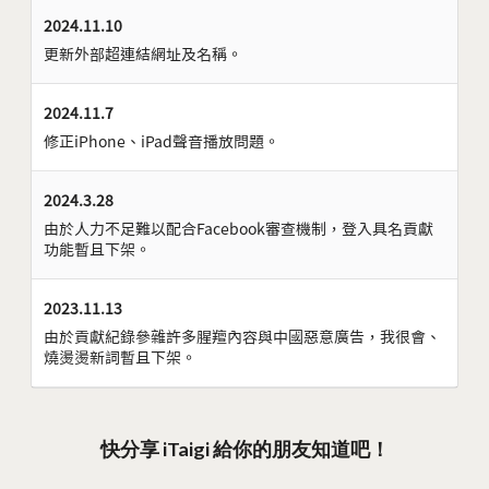
2024.11.10
更新外部超連結網址及名稱。
2024.11.7
修正iPhone、iPad聲音播放問題。
2024.3.28
由於人力不足難以配合Facebook審查機制，登入具名貢獻
功能暫且下架。
2023.11.13
由於貢獻紀錄參雜許多腥羶內容與中國惡意廣告，我很會、
燒燙燙新詞暫且下架。
快分享 iTaigi 給你的朋友知道吧！