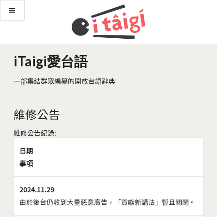
iTaigi愛台語
一部集結群眾編纂的開放台語辭典
維修公告
維修公告紀錄:
日期
事項
2024.11.29
由於後台仍收到大量惡意廣告，「貢獻新講法」暫且關閉。