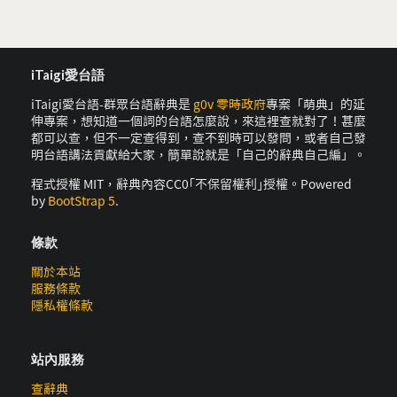
iTaigi愛台語
iTaigi愛台語-群眾台語辭典是
g0v 零時政府
專案「萌典」的延
伸專案，想知道一個詞的台語怎麼說，來這裡查就對了！甚麼
都可以查，但不一定查得到，查不到時可以發問，或者自己發
明台語講法貢獻給大家，簡單說就是「自己的辭典自己編」。
程式授權 MIT，辭典內容CC0｢不保留權利｣授權。Powered
by
BootStrap 5
.
條款
關於本站
服務條款
隱私權條款
站內服務
查辭典