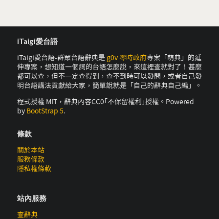
iTaigi愛台語
iTaigi愛台語-群眾台語辭典是
g0v 零時政府
專案「萌典」的延
伸專案，想知道一個詞的台語怎麼說，來這裡查就對了！甚麼
都可以查，但不一定查得到，查不到時可以發問，或者自己發
明台語講法貢獻給大家，簡單說就是「自己的辭典自己編」。
程式授權 MIT，辭典內容CC0｢不保留權利｣授權。Powered
by
BootStrap 5
.
條款
關於本站
服務條款
隱私權條款
站內服務
查辭典