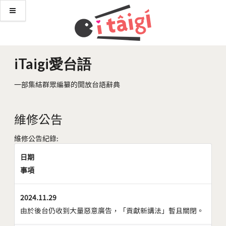
iTaigi愛台語
一部集結群眾編纂的開放台語辭典
維修公告
維修公告紀錄:
日期
事項
2024.11.29
由於後台仍收到大量惡意廣告，「貢獻新講法」暫且關閉。