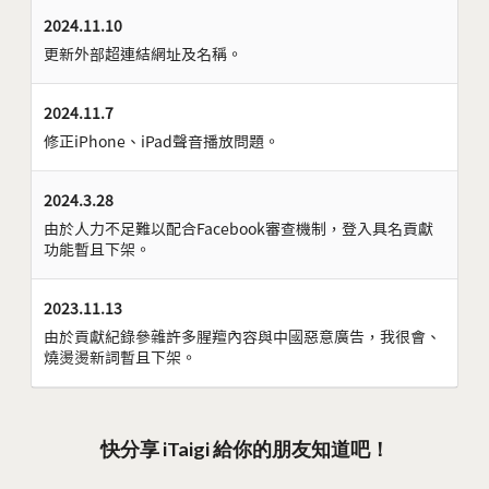
2024.11.10
更新外部超連結網址及名稱。
2024.11.7
修正iPhone、iPad聲音播放問題。
2024.3.28
由於人力不足難以配合Facebook審查機制，登入具名貢獻
功能暫且下架。
2023.11.13
由於貢獻紀錄參雜許多腥羶內容與中國惡意廣告，我很會、
燒燙燙新詞暫且下架。
快分享 iTaigi 給你的朋友知道吧！