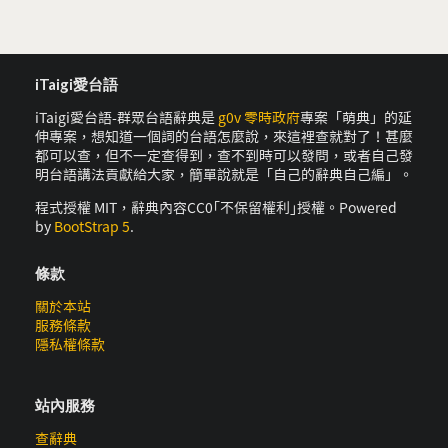
iTaigi愛台語
iTaigi愛台語-群眾台語辭典是
g0v 零時政府
專案「萌典」的延
伸專案，想知道一個詞的台語怎麼說，來這裡查就對了！甚麼
都可以查，但不一定查得到，查不到時可以發問，或者自己發
明台語講法貢獻給大家，簡單說就是「自己的辭典自己編」。
程式授權 MIT，辭典內容CC0｢不保留權利｣授權。Powered
by
BootStrap 5
.
條款
關於本站
服務條款
隱私權條款
站內服務
查辭典