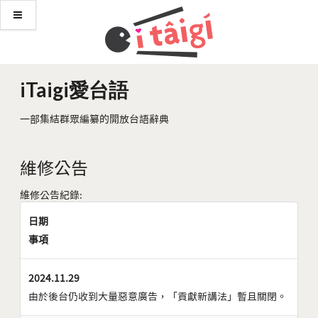
iTaigi愛台語
一部集結群眾編纂的開放台語辭典
維修公告
維修公告紀錄:
日期
事項
2024.11.29
由於後台仍收到大量惡意廣告，「貢獻新講法」暫且關閉。