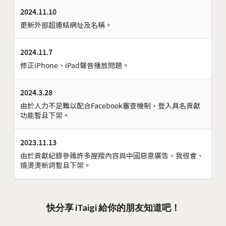
2024.11.10
更新外部超連結網址及名稱。
2024.11.7
修正iPhone、iPad聲音播放問題。
2024.3.28
由於人力不足難以配合Facebook審查機制，登入具名貢獻
功能暫且下架。
2023.11.13
由於貢獻紀錄參雜許多腥羶內容與中國惡意廣告，我很會、
燒燙燙新詞暫且下架。
快分享 iTaigi 給你的朋友知道吧！