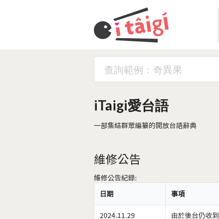
iTaigi愛台語
一部集結群眾編纂的開放台語辭典
維修公告
維修公告紀錄:
日期
事項
2024.11.29
由於後台仍收到