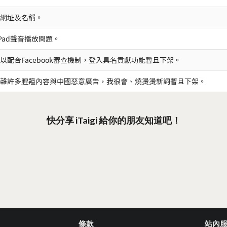
網址及名稱。
iPad聲音播放問題。
以配合Facebook審查機制，登入具名貢獻功能暫且下架。
雜許多腥羶內容與中國惡意廣告，我很會、燒燙燙新詞暫且下架。
快分享 iTaigi 給你的朋友知道吧！
條款
站內