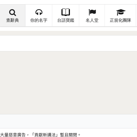
查辭典
你的名字
台語寶鑑
名人堂
正規化團隊
大量惡意廣告，「貢獻新講法」暫且關閉。