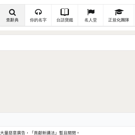
查辭典
你的名字
台語寶鑑
名人堂
正規化團隊
大量惡意廣告，「貢獻新講法」暫且關閉。