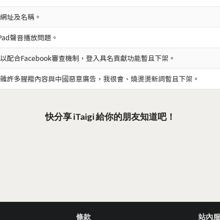
網址及名稱。
iPad聲音播放問題。
以配合Facebook審查機制，登入具名貢獻功能暫且下架。
雜許多腥羶內容與中國惡意廣告，我很會、燒燙燙新詞暫且下架。
快分享 iTaigi 給你的朋友知道吧！
條款
站內