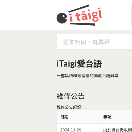
iTaigi愛台語
一部集結群眾編纂的開放台語辭典
維修公告
維修公告紀錄:
日期
事項
2024.11.29
由於後台仍收到