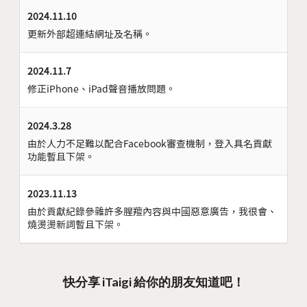
2024.11.10
更新外部超連結網址及名稱。
2024.11.7
修正iPhone、iPad聲音播放問題。
2024.3.28
由於人力不足難以配合Facebook審查機制，登入具名貢獻
功能暫且下架。
2023.11.13
由於貢獻紀錄參雜許多腥羶內容與中國惡意廣告，我很會、
燒燙燙新詞暫且下架。
快分享 iTaigi 給你的朋友知道吧！