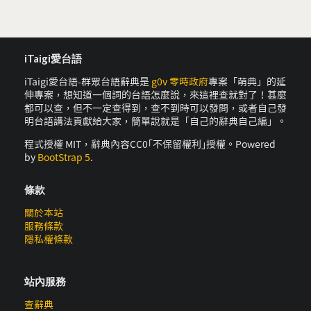
iTaigi愛台語
iTaigi愛台語-群眾台語辭典是
g0v 零時政府
專案「萌典」的延
伸專案，想知道一個詞的台語怎麼說，來這裡查就對了！甚麼
都可以查，但不一定查得到，查不到時可以發問，或者自己發
明台語講法貢獻給大家，簡單說就是「自己的辭典自己編」。
程式授權 MIT，辭典內容CC0｢不保留權利｣授權。Powered
by
BootStrap 5
.
條款
關於本站
服務條款
隱私權條款
站內服務
查辭典