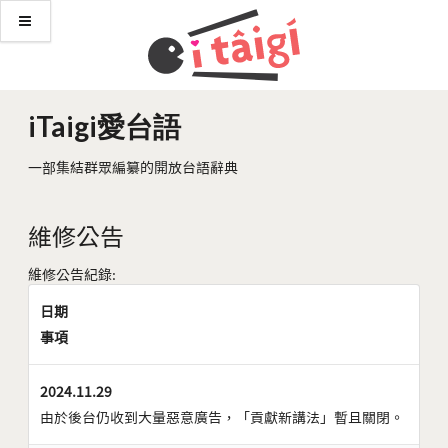
iTaigi愛台語
一部集結群眾編纂的開放台語辭典
維修公告
維修公告紀錄:
日期
事項
2024.11.29
由於後台仍收到大量惡意廣告，「貢獻新講法」暫且關閉。