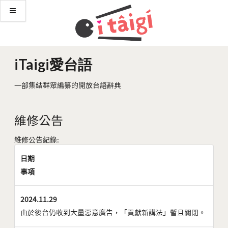
iTaigi愛台語
一部集結群眾編纂的開放台語辭典
維修公告
維修公告紀錄:
日期
事項
2024.11.29
由於後台仍收到大量惡意廣告，「貢獻新講法」暫且關閉。