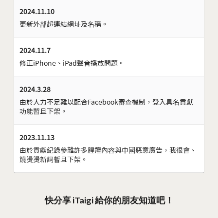
2024.11.10
更新外部超連結網址及名稱。
2024.11.7
修正iPhone、iPad聲音播放問題。
2024.3.28
由於人力不足難以配合Facebook審查機制，登入具名貢獻
功能暫且下架。
2023.11.13
由於貢獻紀錄參雜許多腥羶內容與中國惡意廣告，我很會、
燒燙燙新詞暫且下架。
快分享 iTaigi 給你的朋友知道吧！