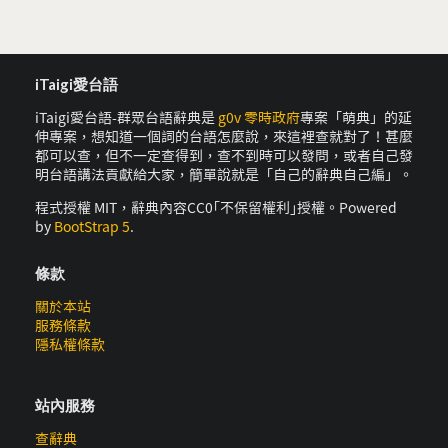
iTaigi愛台語
iTaigi愛台語-群眾台語辭典是
g0v 零時政府
專案「萌典」的延
伸專案，想知道一個詞的台語怎麼說，來這裡查就對了！甚麼
都可以查，但不一定查得到，查不到時可以發問，或者自己發
明台語講法貢獻給大家，簡單說就是「自己的辭典自己編」。
程式授權 MIT，辭典內容CC0｢不保留權利｣授權。Powered
by
BootStrap 5
.
條款
關於本站
服務條款
隱私權條款
站內服務
查辭典