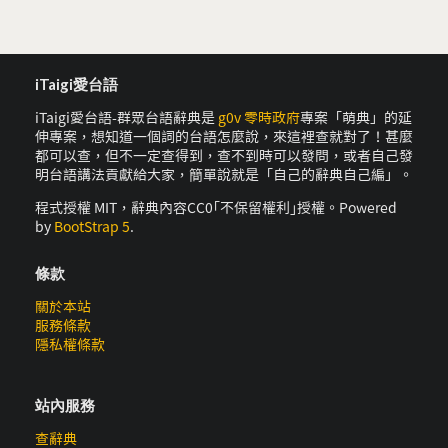
iTaigi愛台語
iTaigi愛台語-群眾台語辭典是
g0v 零時政府
專案「萌典」的延
伸專案，想知道一個詞的台語怎麼說，來這裡查就對了！甚麼
都可以查，但不一定查得到，查不到時可以發問，或者自己發
明台語講法貢獻給大家，簡單說就是「自己的辭典自己編」。
程式授權 MIT，辭典內容CC0｢不保留權利｣授權。Powered
by
BootStrap 5
.
條款
關於本站
服務條款
隱私權條款
站內服務
查辭典