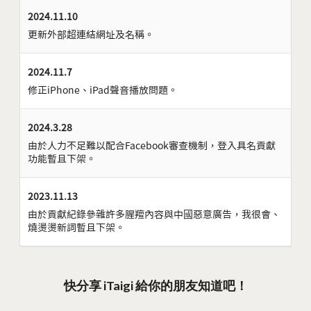
2024.11.10
更新外部超連結網址及名稱。
2024.11.7
修正iPhone、iPad聲音播放問題。
2024.3.28
由於人力不足難以配合Facebook審查機制，登入具名貢獻
功能暫且下架。
2023.11.13
由於貢獻紀錄參雜許多腥羶內容與中國惡意廣告，我很會、
燒燙燙新詞暫且下架。
快分享 iTaigi 給你的朋友知道吧！