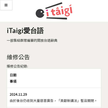
iTaigi愛台語
一部集結群眾編纂的開放台語辭典
維修公告
維修公告紀錄:
日期
事項
2024.11.29
由於後台仍收到大量惡意廣告，「貢獻新講法」暫且關閉。