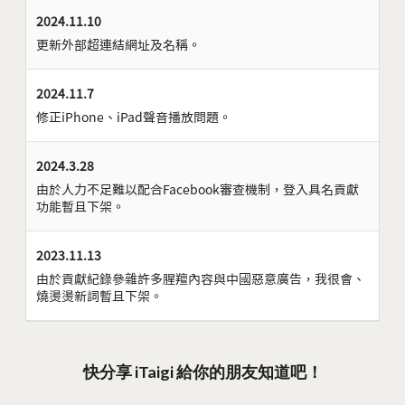
2024.11.10
更新外部超連結網址及名稱。
2024.11.7
修正iPhone、iPad聲音播放問題。
2024.3.28
由於人力不足難以配合Facebook審查機制，登入具名貢獻
功能暫且下架。
2023.11.13
由於貢獻紀錄參雜許多腥羶內容與中國惡意廣告，我很會、
燒燙燙新詞暫且下架。
快分享 iTaigi 給你的朋友知道吧！