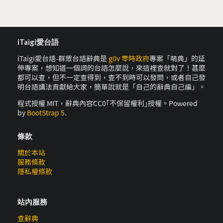
iTaigi愛台語
iTaigi愛台語-群眾台語辭典是
g0v 零時政府
專案「萌典」的延
伸專案，想知道一個詞的台語怎麼說，來這裡查就對了！甚麼
都可以查，但不一定查得到，查不到時可以發問，或者自己發
明台語講法貢獻給大家，簡單說就是「自己的辭典自己編」。
程式授權 MIT，辭典內容CC0｢不保留權利｣授權。Powered
by
BootStrap 5
.
條款
關於本站
服務條款
隱私權條款
站內服務
查辭典