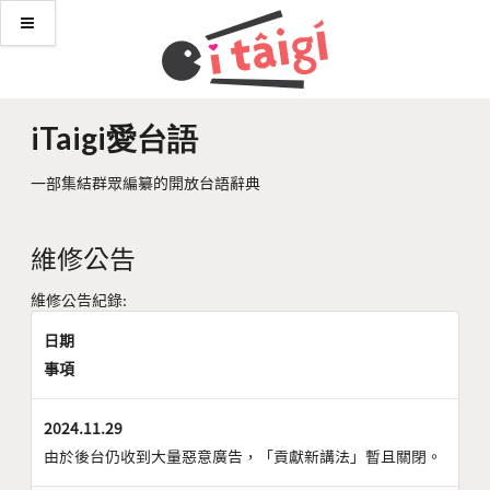
iTaigi愛台語
一部集結群眾編纂的開放台語辭典
維修公告
維修公告紀錄:
日期
事項
2024.11.29
由於後台仍收到大量惡意廣告，「貢獻新講法」暫且關閉。