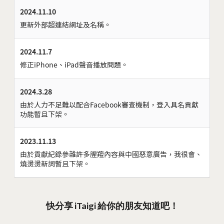
2024.11.10
更新外部超連結網址及名稱。
2024.11.7
修正iPhone、iPad聲音播放問題。
2024.3.28
由於人力不足難以配合Facebook審查機制，登入具名貢獻
功能暫且下架。
2023.11.13
由於貢獻紀錄參雜許多腥羶內容與中國惡意廣告，我很會、
燒燙燙新詞暫且下架。
快分享 iTaigi 給你的朋友知道吧！