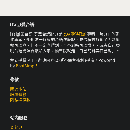
iTaigi愛台語
iTaigi愛台語-群眾台語辭典是
g0v 零時政府
專案「萌典」的延
伸專案，想知道一個詞的台語怎麼說，來這裡查就對了！甚麼
都可以查，但不一定查得到，查不到時可以發問，或者自己發
明台語講法貢獻給大家，簡單說就是「自己的辭典自己編」。
程式授權 MIT，辭典內容CC0｢不保留權利｣授權。Powered
by
BootStrap 5
.
條款
關於本站
服務條款
隱私權條款
站內服務
查辭典