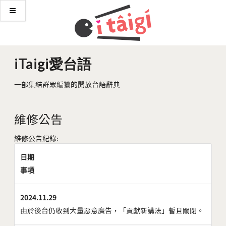
iTaigi愛台語
一部集結群眾編纂的開放台語辭典
維修公告
維修公告紀錄:
日期
事項
2024.11.29
由於後台仍收到大量惡意廣告，「貢獻新講法」暫且關閉。