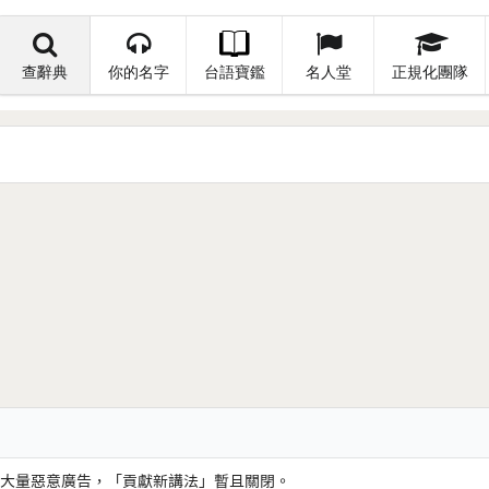
查辭典
你的名字
台語寶鑑
名人堂
正規化團隊
大量惡意廣告，「貢獻新講法」暫且關閉。