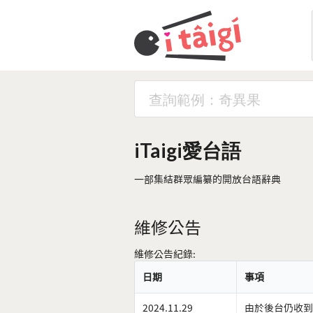
iTaigi愛台語
一部集結群眾編纂的開放台語辭典
維修公告
維修公告紀錄:
日期
事項
2024.11.29
由於後台仍收到