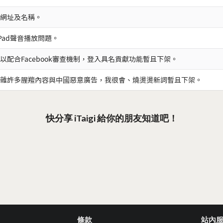
網址及名稱。
iPad聲音播放問題。
以配合Facebook審查機制，登入具名貢獻功能暫且下架。
雜許多腥羶內容與中國惡意廣告，我很會、燒燙燙新詞暫且下架。
快分享 iTaigi 給你的朋友知道吧！
條款
站內